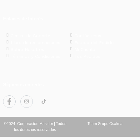
Enlaces de Interés
Centro de Soporte
Contáctenos
Libro de reclamaciones
Estado del Pedido
Sobre Nosotros
Mi Cuenta
Términos y Condiciones
Tus Pedidos
Síguenos en redes
©2024. Corporación Masider | Todos
Team Grupo Osalma
los derechos reservados