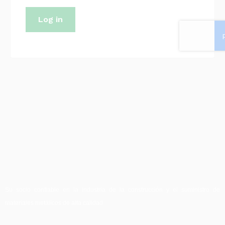
Log in
Su socio confiable en la industria de la construcción y el suministro de
materiales metálicos de alta calidad