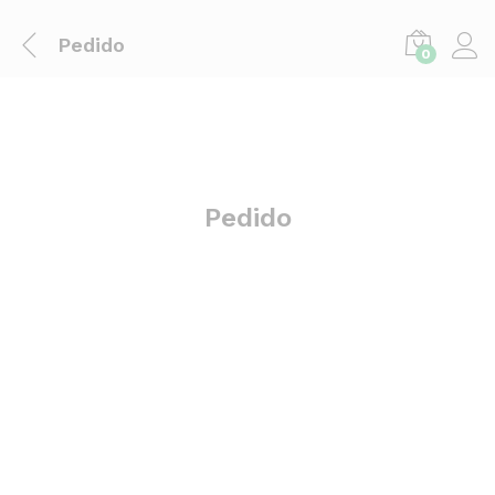
Pedido
0
Pedido
Su socio confiable en la industria de la construcción y el suministro de