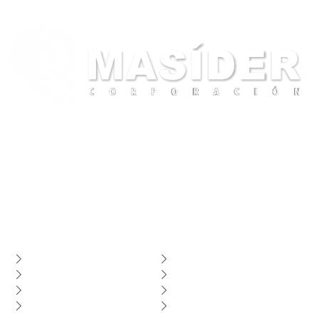
Su socio confiable en la industria de la construcción y el suministro de
materiales metálicos de alta calidad
Enlaces de Interés
Centro de Soporte
Contáctenos
Libro de reclamaciones
Estado del Pedido
Sobre Nosotros
Mi Cuenta
Términos y Condiciones
Tus Pedidos